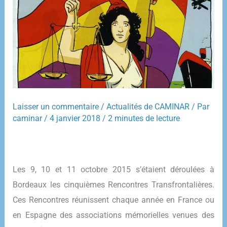
Laisser un commentaire
/
Actualités de CAMINAR
/ Par
caminar
/
4 janvier 2018
/
2 minutes de lecture
Les 9, 10 et 11 octobre 2015 s’étaient déroulées à
Bordeaux les cinquièmes Rencontres Transfrontalières.
Ces Rencontres réunissent chaque année en France ou
en Espagne des associations mémorielles venues des