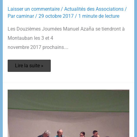
Laisser un commentaire
/
Actualités des Associations
/
Par
caminar
/
29 octobre 2017
/
1 minute de lecture
Les Douzièmes Journées Manuel Azaña se tiendront à
Montauban les 3 et 4
novembre 2017 prochains.…
Manuel
Lire la suite »
Azaña
les
Journées
2017