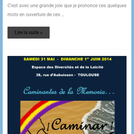
C’est avec une grande joie que je prononce ces quelques
mots en ouverture de ces …
JOURNÉES
Lire la suite »
CAMINAR
2014
–
Propos
liminaire
de
G.
DREYFUS-
ARMAND