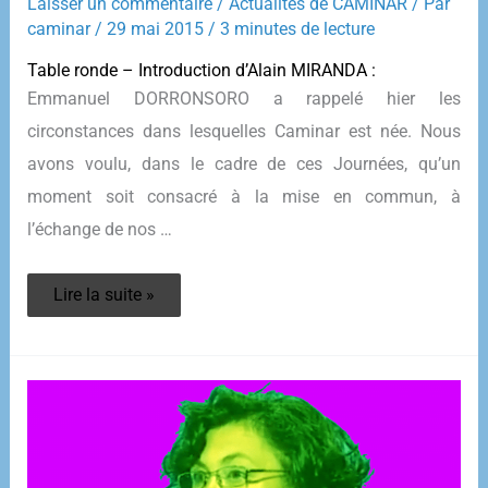
Laisser un commentaire
/
Actualités de CAMINAR
/ Par
caminar
/
29 mai 2015
/
3 minutes de lecture
Table ronde – Introduction d’Alain MIRANDA :
Emmanuel DORRONSORO a rappelé hier les
circonstances dans lesquelles Caminar est née. Nous
avons voulu, dans le cadre de ces Journées, qu’un
moment soit consacré à la mise en commun, à
l’échange de nos …
JOURNÉES
Lire la suite »
CAMINAR
2014
–
OUTILS
POUR
LA
MEMOIRE
ET
L’ACTION
AUJOURD’HUI