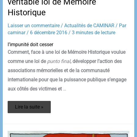
véritable loi de Mémoire
Historique
Laisser un commentaire
/
Actualités de CAMINAR
/ Par
caminar
/
6 décembre 2016
/
3 minutes de lecture
l’impunité doit cesser
Comment, face à une loi de Mémoire Historique voulue
comme une loi de
punto final
, développer l’action des
associations mémorielles et de la communauté
internationale pour que la puissance publique s’engage
aux côtés des victimes et
…
L’impunité
Lire la suite »
supprimée
par
une
véritable
loi
de