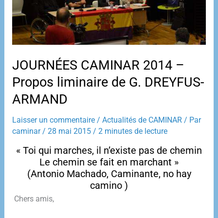
JOURNÉES CAMINAR 2014 –
Propos liminaire de G. DREYFUS-
ARMAND
Laisser un commentaire
/
Actualités de CAMINAR
/ Par
caminar
/
28 mai 2015
/
2 minutes de lecture
« Toi qui marches, il n’existe pas de chemin
Le chemin se fait en marchant »
(Antonio Machado, Caminante, no hay
camino )
Chers amis,