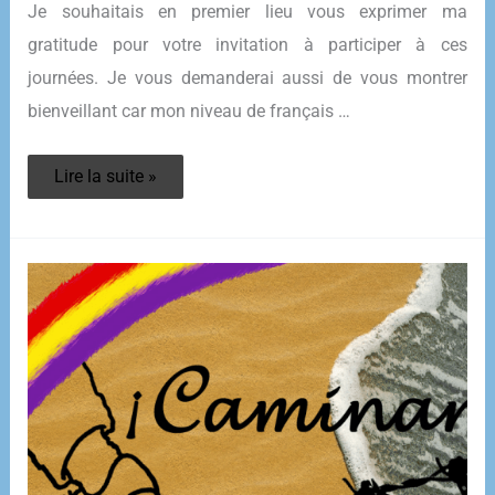
Je souhaitais en premier lieu vous exprimer ma
gratitude pour votre invitation à participer à ces
journées. Je vous demanderai aussi de vous montrer
bienveillant car mon niveau de français …
JOURNÉES
Lire la suite »
CAMINAR
2014
–
lutte
pour
la
mémoire
historique
de
l’exil
républicain