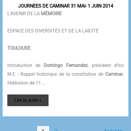
JOURNEES DE CAMINAR 31 MAI- 1 JUIN 2014
L’AVENIR DE LA
MÉMOIRE
ESPACE DES DIVERSITÉS ET DE LA LAÏCITÉ
TOULOUSE
Introduction de
Domingo Fernandez
, président d’Iris
M.E : Rappel historique de la constitution de
Caminar
,
fédération de 11 …
CONTENU
Lire la suite »
DES
JOURNÉES
CAMINAR
2014
–
L’AVENIR