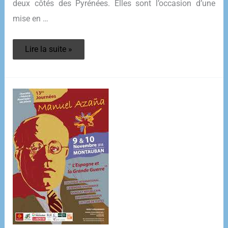
deux côtés des Pyrénées. Elles sont l’occasion d’une
mise en …
Vérité
Lire la suite »
Justice
Réparation
–
Quel
espoir
pour
l’Espagne
?