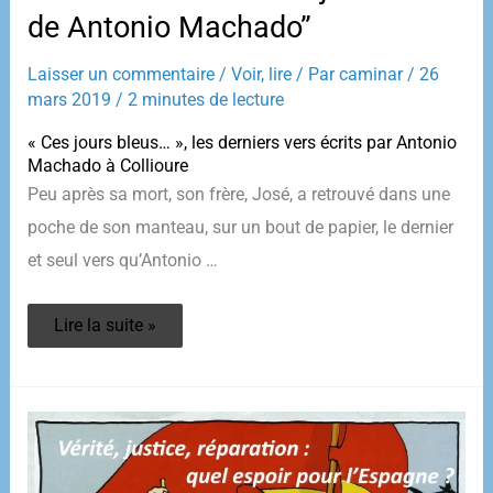
de Antonio Machado”
Laisser un commentaire
/
Voir, lire
/ Par
caminar
/
26
mars 2019
/
2 minutes de lecture
« Ces
jours bleus… », les derniers vers écrits par Antonio
Machado à Collioure
Peu après sa mort, son frère, José, a retrouvé dans une
poche de son manteau, sur un bout de papier, le dernier
et seul vers qu’Antonio
…
Collioure
Lire la suite »
1939
–
“Les
jours
bleus
de
Antonio
Machado”