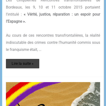
Les Cinquièmes Rencontres transfrontalières de
Bordeaux, les 9, 10 et 11 octobre 2015 portaient
l’intitulé :
« Vérité, justice, réparation : un espoir pour
l’Espagne ».
Au cours de ces rencontres transfrontalières, la réalité
indiscutable des crimes contre l’humanité commis sous
le franquisme était, …
Vérité,
Lire la suite »
justice,
réparation
:
des
rencontres
transfrontalières
porteuses
d’espoir