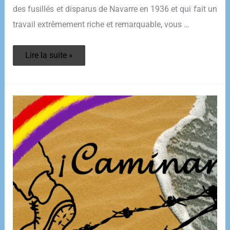
des fusillés et disparus de Navarre en 1936 et qui fait un
travail extrêmement riche et remarquable, vous …
JOURNÉES
Lire la suite »
CAMINAR
2014
–
Olga
Alcega
–
AFFNA