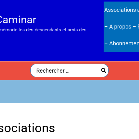
Associations 
Caminar
– A propos
– 
 mémorielles des descendants et amis des
– Abonnemen
Search
for:
sociations