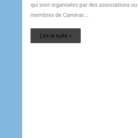
qui sont organisées par des associations ou
membres de Caminar.…
Manifestations
Lire la suite »
mémorielles