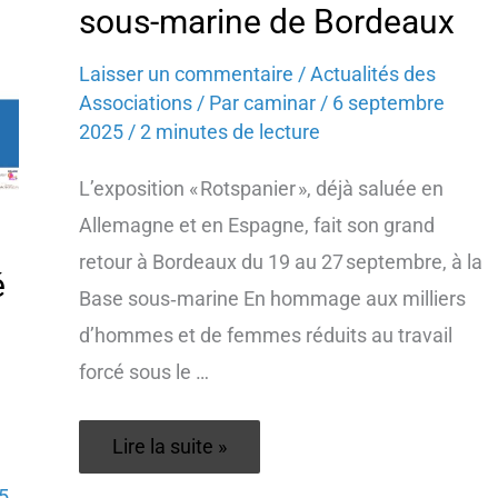
sous-marine de Bordeaux
Laisser un commentaire
/
Actualités des
Associations
/ Par
caminar
/
6 septembre
2025
/
2 minutes de lecture
L’exposition « Rotspanier », déjà saluée en
Allemagne et en Espagne, fait son grand
retour à Bordeaux du 19 au 27 septembre, à la
é
Base sous‑marine En hommage aux milliers
d’hommes et de femmes réduits au travail
forcé sous le …
« Rotspanier »
Lire la suite »
à
la
5