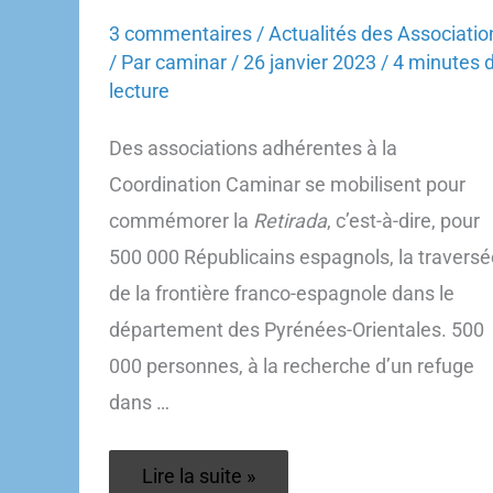
3 commentaires
/
Actualités des Associatio
/ Par
caminar
/
26 janvier 2023
/
4 minutes 
lecture
Des associations adhérentes à la
Coordination Caminar se mobilisent pour
commémorer la
Retirada
, c’est-à-dire, pour
500 000 Républicains espagnols, la traversé
de la frontière franco-espagnole dans le
département des Pyrénées-Orientales. 500
000 personnes, à la recherche d’un refuge
dans …
Mémoire
Lire la suite »