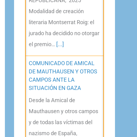
REPUBLICANA, 2025
Modalidad de creación
literaria Montserrat Roig: el
jurado ha decidido no otorgar
el premio…
[...]
COMUNICADO DE AMICAL
DE MAUTHAUSEN Y OTROS
CAMPOS ANTE LA
SITUACIÓN EN GAZA
Desde la Amical de
Mauthausen y otros campos
y de todas las víctimas del
nazismo de España,