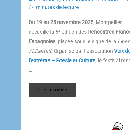
/
4 minutes de lecture
Du
19 au 25 novembre 2025
, Montpellier
accueille la 6ᵉ édition des
Rencontres Franc
Espagnoles
, placée sous le signe de la
Liber
/ Libertad
. Organisé par l’association
Voix d
l’extrême – Poésie et Culture
, le festival ren
…
Rencontres
Lire la suite »
Franco-
Espagnoles
2025
:
“Liberté
/
Libertad”