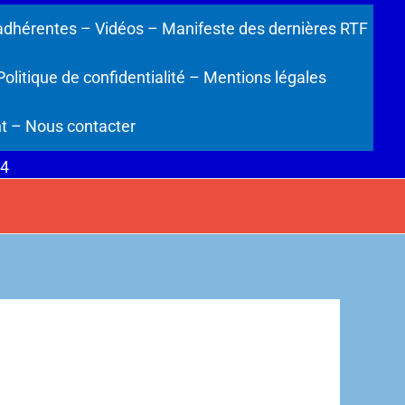
adhérentes
– Vidéos
– Manifeste des dernières RTF
Politique de confidentialité
– Mentions légales
t
– Nous contacter
24