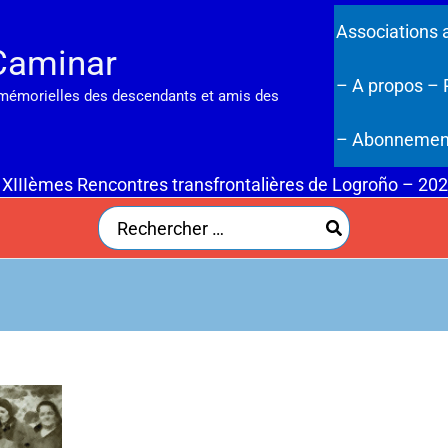
Associations 
Caminar
– A propos
– 
 mémorielles des descendants et amis des
– Abonnemen
 XIIIèmes Rencontres transfrontalières de Logroño – 20
Search
for: