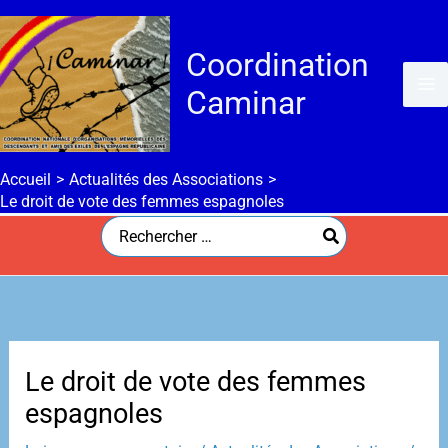
Aller
au
Coordination
contenu
Caminar
Accueil
Actualités des Associations
Le droit de vote des femmes espagnoles
Search
for:
Le droit de vote des femmes
espagnoles