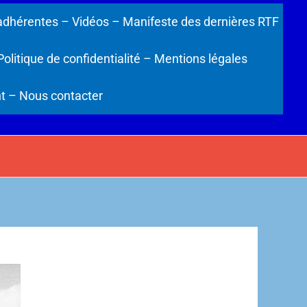
adhérentes
– Vidéos
– Manifeste des dernières RTF
Politique de confidentialité
– Mentions légales
t
– Nous contacter