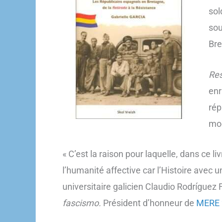
sol
sou
Bre
Res
enr
rép
mod
« C’est la raison pour laquelle, dans ce li
l’humanité affective car l’Histoire avec un
universitaire galicien Claudio Rodríguez
fascismo.
Président d’honneur de
MERE 