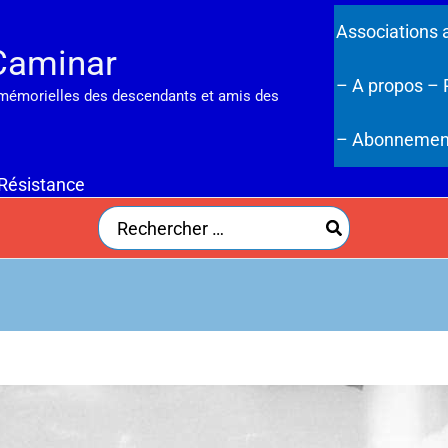
Associations 
Caminar
– A propos
– 
 mémorielles des descendants et amis des
– Abonnemen
 Résistance
Search
for: