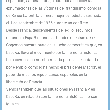
españolas, Caminar trabaja para dar a conocer las
exhumaciones de las víctimas del franquismo, como la
de Renée Lafont, la primera mujer periodista asesinada
el 1 de septiembre de 1936 durante un conflicto.
Desde Francia, descendientes del exilio, seguimos
mirando a Espa
ñ
a, donde se hunden nuestras ra
í
ces.
Cogemos nuestra parte en la lucha democrática que, en
Espa
ñ
a, lleva el movimiento por la memoria histórica.
Lo hacemos con nuestra mirada peculiar, recordando
por ejemplo, como lo ha hecho el presidente Macron, el
papel de muchos republicanos espa
ñ
oles en la
liberaci
ó
n de Francia.
Vemos también que las situaciones en Francia y en
Espa
ñ
a, en relaci
ó
n con la memoria histórica, no son
iguales.