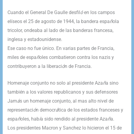
Cuando el General De Gaulle desfil
ó
en los campos
elíseos el 25 de agosto de 1944, la bandera espa
ñ
ola
tricolor, ondeaba al lado de las banderas francesa,
inglesa y estadounidense.
Ese caso no fue único. En varias partes de Francia,
miles de espa
ñ
oles combatieron contra los nazis y
contribuyeron a la liberaci
ó
n de Francia.
​Homenaje conjunto no solo al presidente Aza
ñ
a sino
también a los valores republicanos y sus defensores
Jam
á
s un homenaje conjunto, al mas alto nivel de
representaci
ó
n democr
á
tica de los estados franceses y
espa
ñ
oles, hab
í
a sido rendido al presidente Aza
ñ
a.
Los presidentes Macron y Sanchez lo hicieron el 15 de